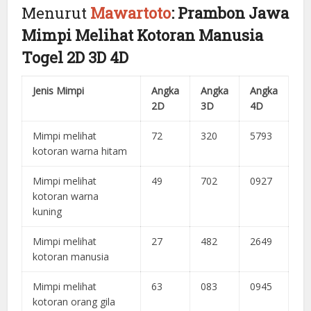
Menurut
Mawartoto
: Prambon Jawa
Mimpi Melihat Kotoran Manusia
Togel 2D 3D 4D
Jenis Mimpi
Angka
Angka
Angka
2D
3D
4D
Mimpi melihat
72
320
5793
kotoran warna hitam
Mimpi melihat
49
702
0927
kotoran warna
kuning
Mimpi melihat
27
482
2649
kotoran manusia
Mimpi melihat
63
083
0945
kotoran orang gila