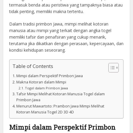
termasuk benda atau peristiwa yang tampaknya biasa atau
tidak penting, memiliki makna tertentu.
Dalam tradisi primbon Jawa, mimpi melihat kotoran
manusia atau mimpi yang terkait dengan angka togel
memiliki tafsir dan penafsiran yang cukup menarik,
terutama jika dikaitkan dengan perasaan, kepercayaan, dan
kondisi kehidupan seseorang.
Table of Contents
Mimpi dalam Perspektif Primbon Jawa
Makna Kotoran dalam Mimpi
Togel dalam Primbon Jawa
Tafsir Mimpi Melihat Kotoran Manusia Togel dalam
Primbon Jawa
Menurut Mawartoto: Prambon Jawa Mimpi Melihat
Kotoran Manusia Togel 2D 3D 4D
Mimpi dalam Perspektif Primbon