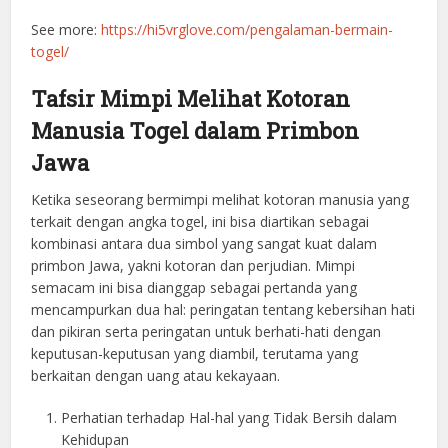
See more:
https://hi5vrglove.com/pengalaman-bermain-
togel/
Tafsir Mimpi Melihat Kotoran
Manusia Togel dalam Primbon
Jawa
Ketika seseorang bermimpi melihat kotoran manusia yang
terkait dengan angka togel, ini bisa diartikan sebagai
kombinasi antara dua simbol yang sangat kuat dalam
primbon Jawa, yakni kotoran dan perjudian. Mimpi
semacam ini bisa dianggap sebagai pertanda yang
mencampurkan dua hal: peringatan tentang kebersihan hati
dan pikiran serta peringatan untuk berhati-hati dengan
keputusan-keputusan yang diambil, terutama yang
berkaitan dengan uang atau kekayaan.
Perhatian terhadap Hal-hal yang Tidak Bersih dalam
Kehidupan