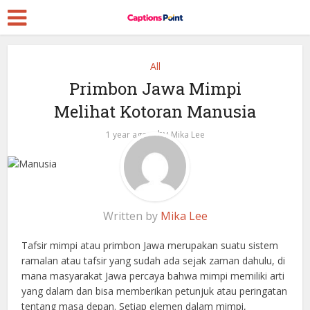
All
Primbon Jawa Mimpi
Melihat Kotoran Manusia
by
1 year ago
Mika Lee
Written by
Mika Lee
Tafsir mimpi atau primbon Jawa merupakan suatu sistem
ramalan atau tafsir yang sudah ada sejak zaman dahulu, di
mana masyarakat Jawa percaya bahwa mimpi memiliki arti
yang dalam dan bisa memberikan petunjuk atau peringatan
tentang masa depan. Setiap elemen dalam mimpi,