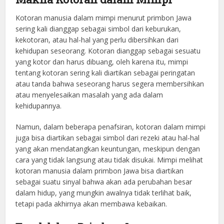
Kotoran manusia dalam mimpi menurut primbon Jawa
sering kali dianggap sebagai simbol dari keburukan,
kekotoran, atau hal-hal yang perlu dibersihkan dari
kehidupan seseorang. Kotoran dianggap sebagai sesuatu
yang kotor dan harus dibuang, oleh karena itu, mimpi
tentang kotoran sering kali diartikan sebagai peringatan
atau tanda bahwa seseorang harus segera membersihkan
atau menyelesaikan masalah yang ada dalam
kehidupannya.
Namun, dalam beberapa penafsiran, kotoran dalam mimpi
juga bisa diartikan sebagai simbol dari rezeki atau hal-hal
yang akan mendatangkan keuntungan, meskipun dengan
cara yang tidak langsung atau tidak disukai. Mimpi melihat
kotoran manusia dalam primbon Jawa bisa diartikan
sebagai suatu sinyal bahwa akan ada perubahan besar
dalam hidup, yang mungkin awalnya tidak terlihat baik,
tetapi pada akhirnya akan membawa kebaikan.