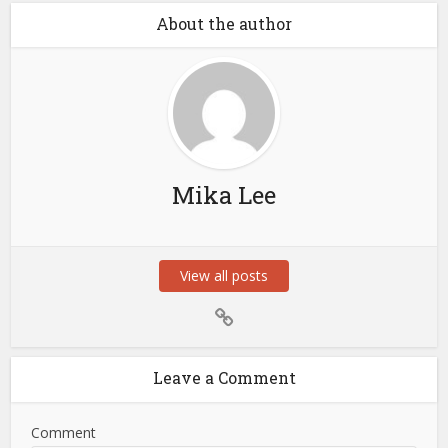
About the author
Mika Lee
View all posts
Leave a Comment
Comment