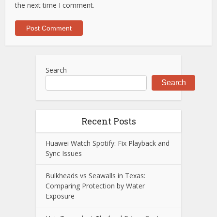
the next time I comment.
Search
Search
Recent Posts
Huawei Watch Spotify: Fix Playback and
Sync Issues
Bulkheads vs Seawalls in Texas:
Comparing Protection by Water
Exposure