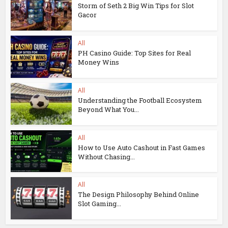
Storm of Seth 2 Big Win Tips for Slot
Gacor
All
PH Casino Guide: Top Sites for Real
Money Wins
All
Understanding the Football Ecosystem
Beyond What You...
All
How to Use Auto Cashout in Fast Games
Without Chasing...
All
The Design Philosophy Behind Online
Slot Gaming...