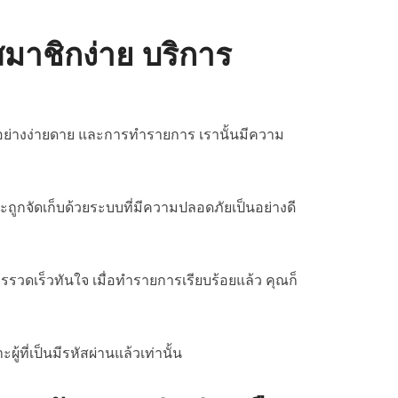
สมาชิกง่าย บริการ
้อย่างง่ายดาย และการทำรายการ เรานั้นมีความ
น จะถูกจัดเก็บด้วยระบบที่มีความปลอดภัยเป็นอย่างดี
รรวดเร็วทันใจ เมื่อทำรายการเรียบร้อยแล้ว คุณก็
้ที่เป็นมีรหัสผ่านแล้วเท่านั้น