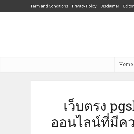
Term and Conditions
Privacy Policy
Disclaimer
Editor
Home
เว็บตรง pgs
ออนไลน์ที่มีค