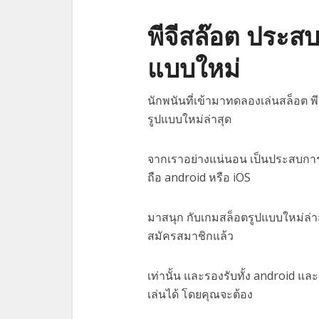
พีจีสล๊อต ประส
แบบใหม่
นักพนันที่เข้ามาทดลองเล่นสล็อต พี
รูปแบบใหม่ล่าสุด
จากเราอย่างแน่นอน เป็นประสบการณ์ก
ถือ android หรือ iOS
มาสนุก กับเกมสล็อตรูปแบบใหม่ล่าสุ
สมัครสมาชิกแล้ว
เท่านั้น และรองรับทั้ง android แล
เล่นได้ โดยคุณจะต้อง