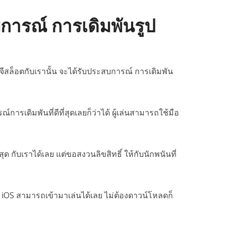
บการณ์ การเดิมพันรูป
จีสล็อตกับเรานั้น จะได้รับประสบการณ์ การเดิมพัน
ารเดิมพันที่ดีที่สุดเลยก็ว่าได้ ผู้เล่นสามารถใช้มือ
ด กับเราได้เลย แต่ขอสงวนลิขสิทธิ์ ให้กับนักพนันที่
ะ iOS สามารถเข้ามาเล่นได้เลย ไม่ต้องดาวน์โหลดก็