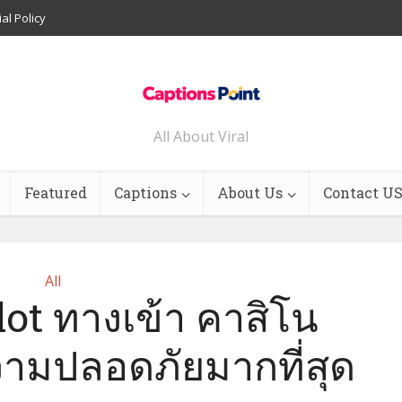
ial Policy
All About Viral
Featured
Captions
About Us
Contact U
All
lot ทางเข้า คาสิโน
วามปลอดภัยมากที่สุด