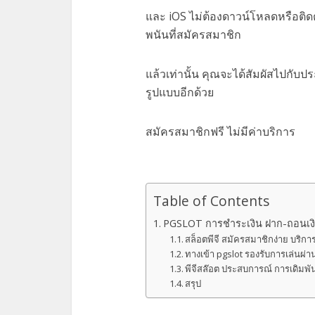
และ iOS ไม่ต้องดาวน์โหลดหรือติดตั
พนันที่สมัครสมาชิก
แล้วเท่านั้น คุณจะได้สัมผัสไป
รูปแบบอีกด้วย
สมัครสมาชิกฟรี ไม่มีค่าบริการ
Table of Contents
PGSLOT การชำระเงิน ฝาก-ถอนเงิ
สล็อตพีจี สมัครสมาชิกง่าย บริกา
ทางเข้า pgslot รองรับการเล่นผ่
พีจีสล๊อต ประสบการณ์ การเดิมพั
สรุป