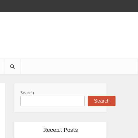
S
Search
Search
Recent Posts