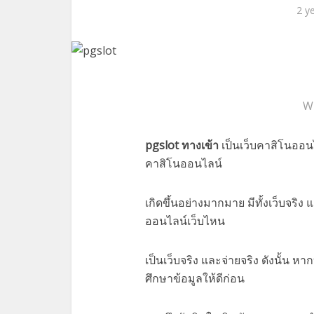
2 y
W
pgslot ทางเข้า
เป็นเว็บคาสิโนออนไ
คาสิโนออนไลน์
เกิดขึ้นอย่างมากมาย มีทั้งเว็บจริง 
ออนไลน์เว็บไหน
เป็นเว็บจริง และจ่ายจริง ดังนั้น ห
ศึกษาข้อมูลให้ดีก่อน