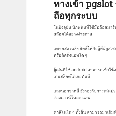
ทางเข้า pgslot 
ถือทุกระบบ
ในปัจจุบัน นักพนันที่ใช้มือถือส
สล๊อตได้อย่างง่ายดาย
แต่ขอสงวนลิขสิทธิ์ให้กับผู้ที่มียูสเ
หรือติดตั้งแอพใด ๆ
ผู้เล่นที่ใช้ android สามารถเข้าใช
เกมสล็อตได้เลยทันที
และนอกจากนี้ ยังรองรับการเล่นประ
ต้องดาวน์โหลด แอพ
คาสิโนใด ๆ ทั้งสิ้น สามารถมาเดิมพั