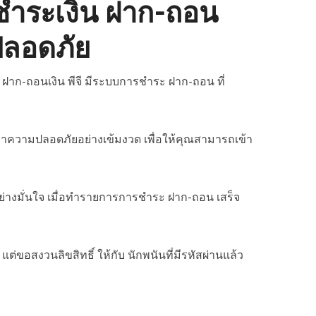
ำระเงิน ฝาก-ถอน
มปลอดภัย
 ฝาก-ถอนเงิน พีจี มีระบบการชำระ ฝาก-ถอน ที่
ความปลอดภัยอย่างเข้มงวด เพื่อให้คุณสามารถเข้า
่างมั่นใจ เมื่อทำรายการการชำระ ฝาก-ถอน เสร็จ
ต่ขอสงวนลิขสิทธิ์ ให้กับ นักพนันที่มีรหัสผ่านแล้ว