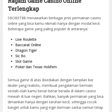
Ragam Game Casino Online
Terlengkap
SBOBET88 menawarkan berbagai jenis permainan casino
online yang bisa kamu nikmati hanya dengan modal kecil.
Beberapa game yang paling populer di antaranya:
Live Roulette
Baccarat Online
Dragon Tiger
Sic Bo
Slot Game
Poker dan Texas Hold’em
Semua game di atas disediakan dengan tampilan live
dealer yang realistis, membuat pengalaman bermain
seolah-olah kamu benar-benar berada di dalam casino
mewah di luar negeri. Bahkan, banyak permainan yang bisa
dimainkan hanya dengan taruhan kecil, sehingga cocok
banget untuk kamu yang ingin bermain santai namun tetap