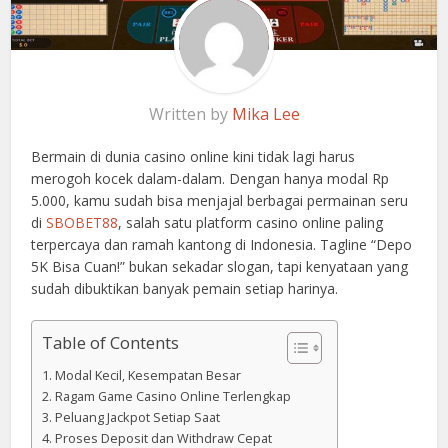
Written by
Mika Lee
Bermain di dunia casino online kini tidak lagi harus
merogoh kocek dalam-dalam. Dengan hanya modal Rp
5.000, kamu sudah bisa menjajal berbagai permainan seru
di
SBOBET88
, salah satu platform casino online paling
terpercaya dan ramah kantong di Indonesia. Tagline “Depo
5K Bisa Cuan!” bukan sekadar slogan, tapi kenyataan yang
sudah dibuktikan banyak pemain setiap harinya.
Table of Contents
Modal Kecil, Kesempatan Besar
Ragam Game Casino Online Terlengkap
Peluang Jackpot Setiap Saat
Proses Deposit dan Withdraw Cepat