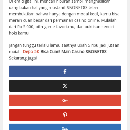
Di era digital ini, mencari hiburan sambil menghasilkan
uang bukan hal yang mustahil. SBOBET88 telah
membuktikan bahwa hanya dengan modal kecil, kamu bisa
meraih cuan besar dari permainan casino online. Mulailah
dari Rp 5.000, pilih game favoritmu, dan buktikan sendiri
hoki kamu!
Jangan tunggu terlalu lama, saatnya ubah 5 ribu jadi jutaan
rupiah.
Depo 5K
Bisa Cuan! Main Casino SBOBET88
Sekarang juga!