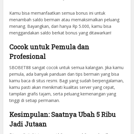
Kamu bisa memanfaatkan semua bonus ini untuk
menambah saldo bermain atau memaksimalkan peluang
menang. Bayangkan, dari hanya Rp 5.000, kamu bisa
menggandakan saldo berkat bonus yang ditawarkan!
Cocok untuk Pemula dan
Profesional
SBOBET88 sangat cocok untuk semua kalangan. Jika kamu
pemula, ada banyak panduan dan tips bermain yang bisa
kamu baca di situs resmi. Bagi yang sudah berpengalaman,
kamu pasti akan menikmati kualitas server yang cepat,
tampilan grafis tajam, serta peluang kemenangan yang
tinggi di setiap permainan.
Kesimpulan: Saatnya Ubah 5 Ribu
Jadi Jutaan