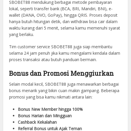
SBOBET88 mendukung berbagai metode pembayaran
lokal, seperti transfer bank (BCA, BRI, Mandiri, BNI), e-
wallet (DANA, OVO, GoPay), hingga QRIS
.
Proses deposit
hanya butuh hitungan detik, dan withdraw bisa cair dalam
waktu kurang dari 5 menit, selama kamu memenuhi syarat
yang berlaku.
Tim customer service SBOBET88 juga siap membantu
selama 24 jam penuh jika kamu mengalami kendala dalam
proses transaksi atau butuh panduan bermain.
Bonus dan Promosi Menggiurkan
Selain modal kecil, SBOBET88 juga menawarkan berbagai
bonus menarik yang bikin cuan makin gampang. Beberapa
promosi yang bisa kamu nikmati antara lain:
Bonus New Member hingga 100%
Bonus Harian dan Mingguan
Cashback Kekalahan
Referral Bonus untuk Ajak Teman