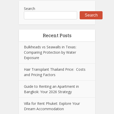
Search
Search
Recent Posts
Bulkheads vs Seawalls in Texas:
Comparing Protection by Water
Exposure
Hair Transplant Thailand Price: Costs
and Pricing Factors
Guide to Renting an Apartment in
Bangkok: Your 2026 Strategy
Villa for Rent Phuket: Explore Your
Dream Accommodation