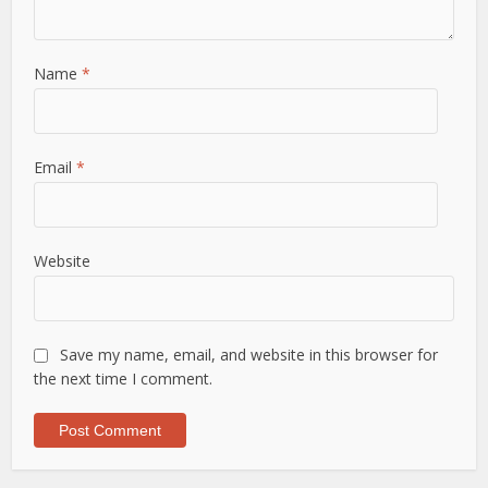
Name
*
Email
*
Website
Save my name, email, and website in this browser for
the next time I comment.