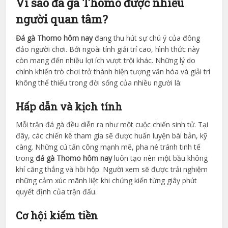
Vì sao đá gà Thomo được nhiều
người quan tâm?
Đá gà Thomo hôm nay
đang thu hút sự chú ý của đông
đảo người chơi. Bởi ngoài tính giải trí cao, hình thức này
còn mang đến nhiều lợi ích vượt trội khác. Những lý do
chính khiến trò chơi trở thành hiện tượng văn hóa và giải trí
không thể thiếu trong đời sống của nhiều người là:
Hấp dẫn và kịch tính
Mỗi trận đá gà đều diễn ra như một cuộc chiến sinh tử. Tại
đây, các chiến kê tham gia sẽ được huấn luyện bài bản, kỹ
càng. Những cú tấn công mạnh mẽ, pha né tránh tinh tế
trong
đá gà Thomo hôm nay
luôn tạo nên một bầu không
khí căng thẳng và hồi hộp. Người xem sẽ được trải nghiệm
những cảm xúc mãnh liệt khi chứng kiến từng giây phút
quyết định của trận đấu.
Cơ hội kiếm tiền